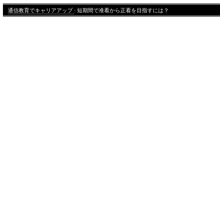
通信教育でキャリアアップ
: 短期間で准看から正看を目指すには？